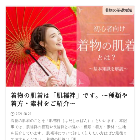
着物の基礎知識
着物の肌着は「肌襦袢」です。～種類や
着方・素材をご紹介～
2021.08.20
着物の肌着のことを「肌襦袢（はだじゅばん）」といいます。 本記
事では、肌襦袢の役割や長襦袢との違い・種類・着方・素材・生地
を紹介しています。 肌襦袢について詳しく知りたい方はぜひ最後ま
でお読みください。 着物の肌着は「肌...