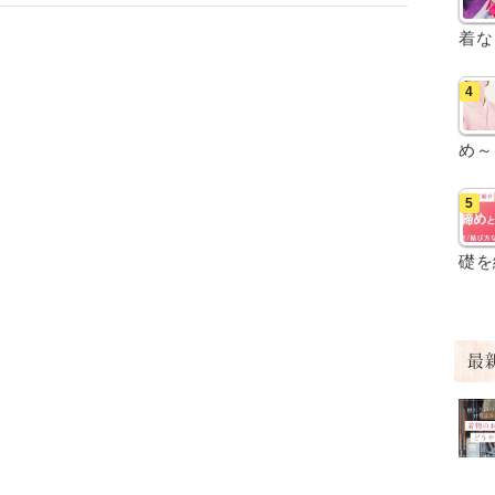
着な
め～
礎を
最