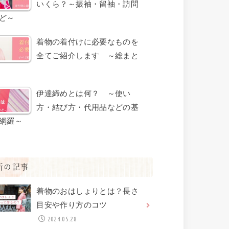
いくら？～振袖・留袖・訪問
ど～
着物の着付けに必要なものを
全てご紹介します ～総まと
伊達締めとは何？ ～使い
方・結び方・代用品などの基
網羅～
新の記事
着物のおはしょりとは？長さ
目安や作り方のコツ
2024.05.28