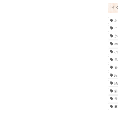
タ
お
ハ
京
半
小
日
着
絽
腰
袋
長
麻