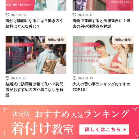
2026.08.04
2023.04.17
着付け講師になるには？働き方や
着物で運転すると法律違反に？過
給料はどんな感じ？
去の例や注意点を解説
着物の雑学
着物の雑学
2023.05.22
2023.01.19
結婚式に訪問着は着て良い？訪問
大人の習い事ランキングおすすめ
着がおすすめの方や着こなしを解
TOP10！
説
着物の雑学
着物の雑学