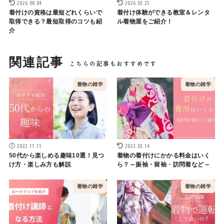
2026.08.04
2026.03.25
着付けの資格は最短どれくらいで
着付け体験ができる教室＆レンタ
取得できる？最短取得のコツも紹
ル着物屋をご紹介！
介
関連記事
着物の雑学
着物の雑学
2022.11.11
2023.03.14
50代から楽しめる趣味10選！見つ
着物の着付けにかかる料金はいく
け方・楽しみ方も解説
ら？～振袖・留袖・訪問着など～
着物の雑学
着物の雑学