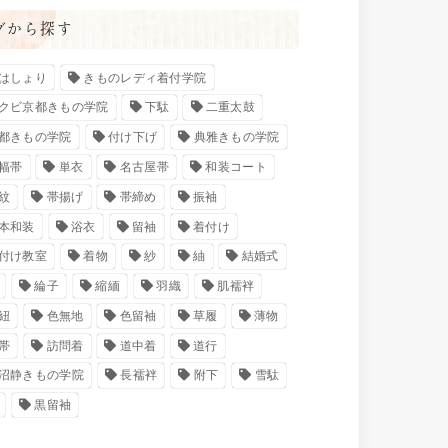
グから探す
はしょり
きものレディ着付学院
クビ京都きもの学院
下駄
二重太鼓
都きもの学院
付け下げ
典雅きもの学院
幅帯
単衣
名古屋帯
和装コート
紋
帯揚げ
帯締め
振袖
本和装
浴衣
留袖
着付け
付け教室
着物
紗
紬
結婚式
綸子
縮緬
羽織
肌襦袢
紐
色無地
色留袖
草履
薄物
帯
訪問着
道中着
道行
沼静きもの学院
長襦袢
附下
雪駄
黒留袖