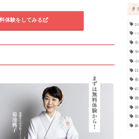
タ
料体験をしてみる
お
ハ
京
半
小
日
着
絽
腰
袋
長
麻