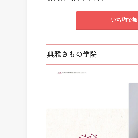
いち瑠で無
典雅きもの学院