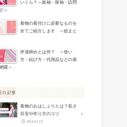
いくら？～振袖・留袖・訪問
ど～
着物の着付けに必要なものを
全てご紹介します ～総まと
伊達締めとは何？ ～使い
方・結び方・代用品などの基
網羅～
新の記事
着物のおはしょりとは？長さ
目安や作り方のコツ
2024.05.28