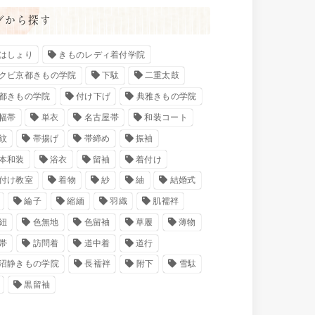
グから探す
はしょり
きものレディ着付学院
クビ京都きもの学院
下駄
二重太鼓
都きもの学院
付け下げ
典雅きもの学院
幅帯
単衣
名古屋帯
和装コート
紋
帯揚げ
帯締め
振袖
本和装
浴衣
留袖
着付け
付け教室
着物
紗
紬
結婚式
綸子
縮緬
羽織
肌襦袢
紐
色無地
色留袖
草履
薄物
帯
訪問着
道中着
道行
沼静きもの学院
長襦袢
附下
雪駄
黒留袖