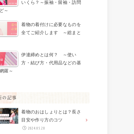
いくら？～振袖・留袖・訪問
ど～
着物の着付けに必要なものを
全てご紹介します ～総まと
伊達締めとは何？ ～使い
方・結び方・代用品などの基
網羅～
新の記事
着物のおはしょりとは？長さ
目安や作り方のコツ
2024.05.28