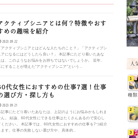
アクティブシニアとは何？特徴やおす
すめの趣味を紹介
2023.09.22
「アクティブシニアとはどんな人たちのこと？」「アクティブシ
ニアになるにはどうしたら良い？」 本記事にたどり着いたあな
たは、このようなお悩みをお持ちではないでしょうか。 近年、
人
耳にすることが増えた“アクティブシニア”という...
60代女性におすすめの仕事7選！仕事
の選び方・探し方も
種類
2023.09.21
本記事にたどり着いたあなたは、上記のようにお悩みかもしれま
せん。 結論、60代女性にできる仕事はたくさんあるので安心し
てください。 本記事では、60代女性におすすめの仕事を7つ紹介
します。仕事の失敗しない選び方や、具体的...