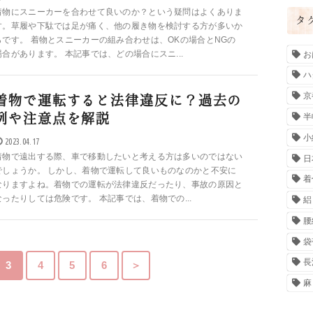
着物にスニーカーを合わせて良いのか？という疑問はよくありま
タ
す。草履や下駄では足が痛く、他の履き物を検討する方が多いか
らです。 着物とスニーカーの組み合わせは、OKの場合とNGの
お
場合があります。 本記事では、どの場合にスニ...
ハ
京
着物で運転すると法律違反に？過去の
半
例や注意点を解説
小
2023.04.17
着物で遠出する際、車で移動したいと考える方は多いのではない
日
でしょうか。 しかし、着物で運転して良いものなのかと不安に
着
なりますよね。着物での運転が法律違反だったり、事故の原因と
なったりしては危険です。 本記事では、着物での...
絽
腰
袋
長
3
4
5
6
＞
麻