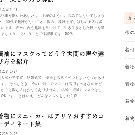
2022.11.11
本記事を開いたあなたは、上記のようにお悩みではないでしょう
カ
か。 50代で趣味がないことに悩み、趣味を探しはじめる方は多
くいます。自分に合う趣味を見つけて、生き生きとした日々を送
帯の
りましょう。 ということで本記事では、50代...
着付
振袖にマスクってどう？世間の声や選
び方を紹介
着物
2024.05.27
成人式や卒業式・結婚式等、振袖を着るイベントはいくつかあり
着物
ます。 そんなとき、今のご時世でマスクは着用すべきなのかど
うか？と悩む方は少なくありません。 結論、振袖にマスクはし
てOKです。 とはいえ、どんなマスクをしたら良...
着物
着物にスニーカーはアリ？おすすめコ
着物
ーディネート集
2024.04.22