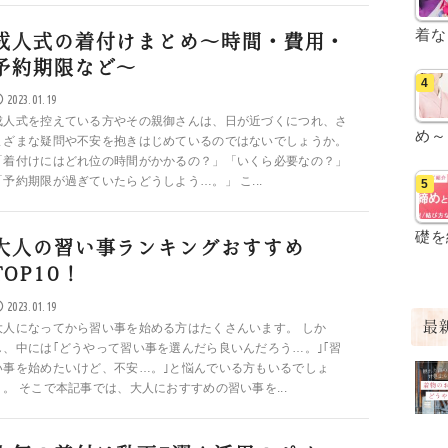
着な
成人式の着付けまとめ～時間・費用・
予約期限など～
2023.01.19
成人式を控えている方やその親御さんは、日が近づくにつれ、さ
め～
まざまな疑問や不安を抱きはじめているのではないでしょうか。
「着付けにはどれ位の時間がかかるの？」「いくら必要なの？」
「予約期限が過ぎていたらどうしよう…。」 こ...
礎を
大人の習い事ランキングおすすめ
TOP10！
2023.01.19
最
大人になってから習い事を始める方はたくさんいます。 しか
し、中には｢どうやって習い事を選んだら良いんだろう…。｣｢習
い事を始めたいけど、不安…。｣と悩んでいる方もいるでしょ
う。 そこで本記事では、大人におすすめの習い事を...