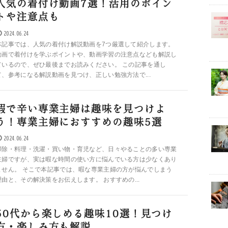
人気の着付け動画7選！活用のポイン
トや注意点も
2024.06.24
本記事では、人気の着付け解説動画を7つ厳選して紹介します。
動画で着付けを学ぶポイントや、動画学習の注意点なども解説し
ているので、ぜひ最後までお読みください。 この記事を通し
て、参考になる解説動画を見つけ、正しい勉強方法で...
暇で辛い専業主婦は趣味を見つけよ
う！専業主婦におすすめの趣味5選
2024.06.24
掃除・料理・洗濯・買い物・育児など、日々やることの多い専業
主婦ですが、実は暇な時間の使い方に悩んでいる方は少なくあり
ません。 そこで本記事では、暇な専業主婦の方が悩んでしまう
理由と、その解決策をお伝えします。 おすすめの...
50代から楽しめる趣味10選！見つけ
方・楽しみ方も解説