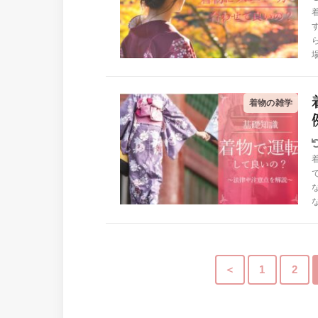
着物の雑学
＜
1
2