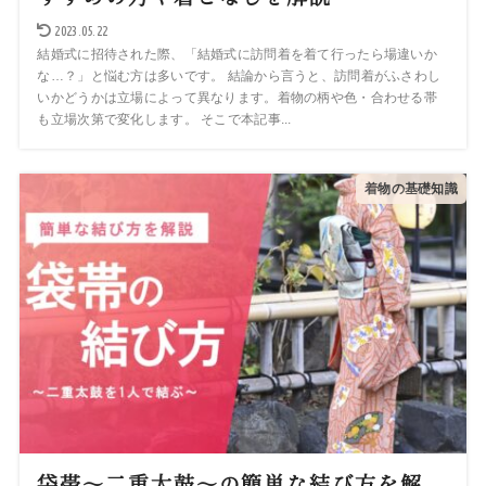
2023.05.22
結婚式に招待された際、「結婚式に訪問着を着て行ったら場違いか
な…？」と悩む方は多いです。 結論から言うと、訪問着がふさわし
いかどうかは立場によって異なります。着物の柄や色・合わせる帯
も立場次第で変化します。 そこで本記事...
着物の基礎知識
袋帯～二重太鼓～の簡単な結び方を解