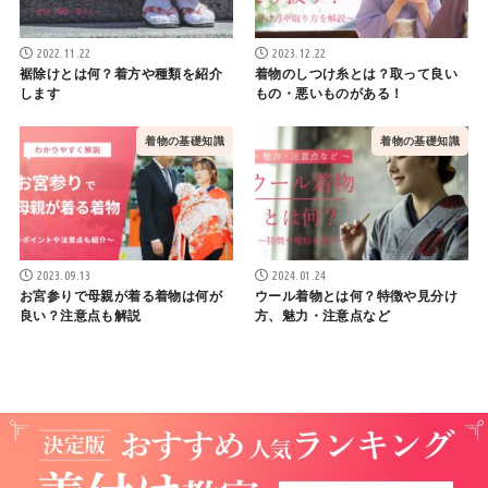
2022.11.22
2023.12.22
裾除けとは何？着方や種類を紹介
着物のしつけ糸とは？取って良い
します
もの・悪いものがある！
着物の基礎知識
着物の基礎知識
2023.09.13
2024.01.24
お宮参りで母親が着る着物は何が
ウール着物とは何？特徴や見分け
良い？注意点も解説
方、魅力・注意点など
プライバシーポリシー
運営者情報
©Copyright2026
口コミや評判で選んだ人気の着付け教室ランキン