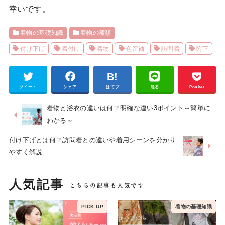
幸いです。
着物の基礎知識
着物の種類
付け下げ
着付け
着物
色留袖
訪問着
附下
ツイート
シェア
はてブ
送る
Pocket
着物と浴衣の違いは何？明確な違い3ポイント～簡単に
わかる～
付け下げとは何？訪問着との違いや着用シーンを分かり
やすく解説
人気記事
着物の基礎知識