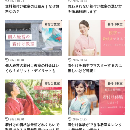
2026.03.24
2026.08.04
無料着付け教室の仕組み｜なぜ無
買わされない着付け教室の選び方
料なの？
を徹底解説します
着付け教室
着付け教室
2026.08.04
2026.08.04
個人経営の着付け教室の料金はい
着付けを独学でマスターするのは
くら？メリット・デメリットも
難しいけど可能！
着付け教室
着付け教室
2026.08.04
2026.03.25
着付けの資格は最短どれくらいで
着付け体験ができる教室＆レンタ
取得できる？最短取得のコツも紹
ル着物屋をご紹介！