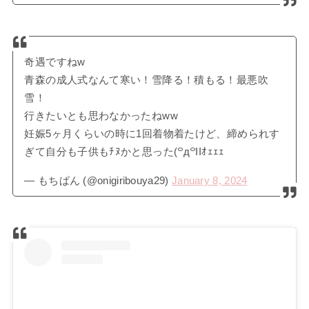
奇遇ですねw
青森の成人式なんて寒い！雪降る！積もる！最悪吹
雪！
行きたいとも思わなかったねww
妊娠5ヶ月くらいの時に1回着物着たけど、締められす
ぎて自分も子供もﾁﾇかと思った(꒪д꒪IIｵｪｪｪ
— もちぱん (@onigiribouya29)
January 8, 2024