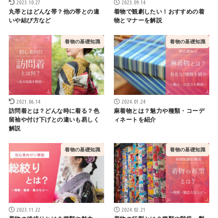
2023.10.27
2023.09.14
丸帯とはどんな帯？他の帯との違
着物で観劇したい！おすすめの着
いや結び方など
物とマナーを解説
着物の基礎知識
着物の基礎知識
2021.06.14
2024.01.24
訪問着とは？どんな時に着る？色
麻着物とは？魅力や種類・コーデ
留袖や付け下げとの違いも易しく
ィネートを紹介
解説
着物の基礎知識
着物の基礎知識
2023.11.22
2024.02.21