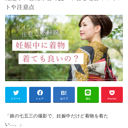
トや注意点
ツイート
シェア
はてブ
送る
Pocket
「娘の七五三の撮影で、妊娠中だけど着物を着た
い…。」