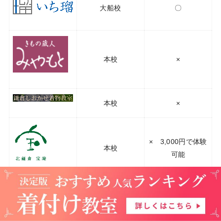
大船校
〇
本校
×
本校
×
× 3,000円で体験
本校
可能
上記の中から、通いたい着付け教室は見つかりました
か？